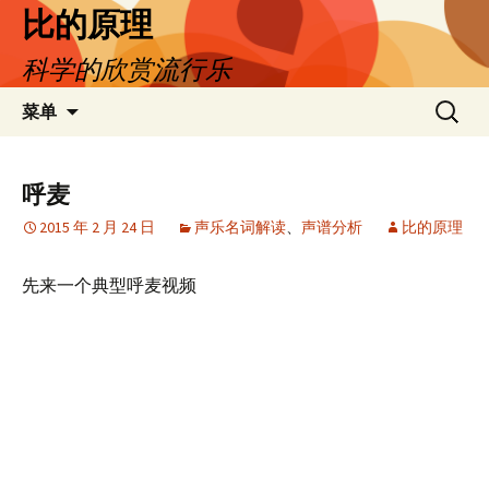
跳
比的原理
至
科学的欣赏流行乐
正
文
搜
菜单
索：
呼麦
2015 年 2 月 24 日
声乐名词解读
、
声谱分析
比的原理
先来一个典型呼麦视频