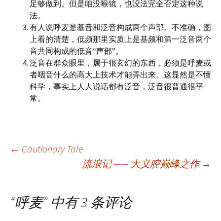
足够做到。但是咱没喉镜，也没法完全否定这种说
法。
有人说呼麦是基音和泛音构成两个声部。不准确，图
上看的清楚，低频那里实质上是基频和第一泛音两个
音共同构成的低音“声部”。
泛音在群众眼里，属于很玄幻的东西，必须是呼麦或
者咽音什么的高大上技术才能弄出来。这显然是不懂
科学，事实上人人说话都有泛音，泛音很普通很平
常。
文
←
Cautionary Tale
流浪记 —— 大义腔巅峰之作
→
章
“
呼麦
” 中有 3 条评论
导