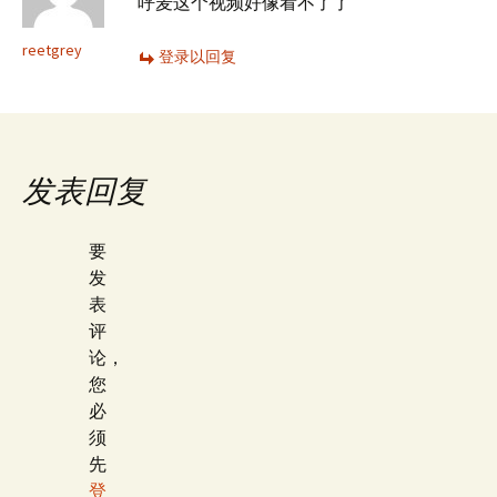
呼麦这个视频好像看不了了
reetgrey
登录以回复
发表回复
要
发
表
评
论，
您
必
须
先
登