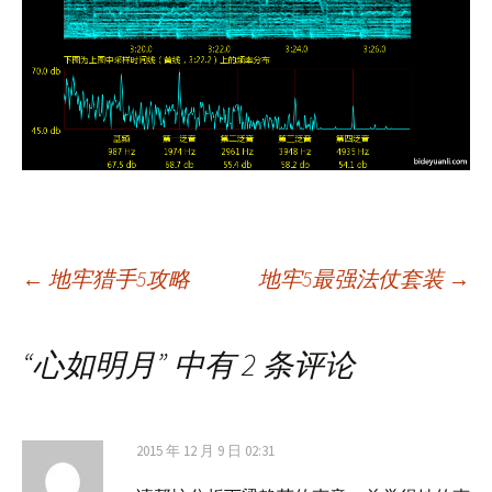
文
←
地牢猎手5攻略
地牢5最强法仗套装
→
章
“
心如明月
” 中有 2 条评论
导
2015 年 12 月 9 日 02:31