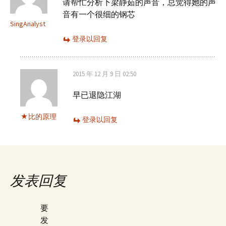
航
请帮忙分析下梁静茹的声音，总觉得她的声
音有一个很细的钢芯
SingAnalyst
登录以回复
2015 年 12 月 9 日 02:50
早已退隐江湖
比的原理
登录以回复
发表回复
要
发