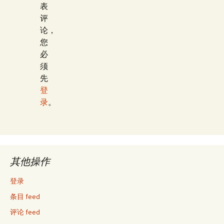
表
评
论，
您
必
须
先
登
录
。
其他操作
登录
条目 feed
评论 feed