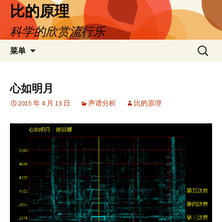
跳
比的原理
至
科学的欣赏流行乐
正
文
搜
菜单
索：
心如明月
2015 年 4 月 13 日
声谱分析
比的原理