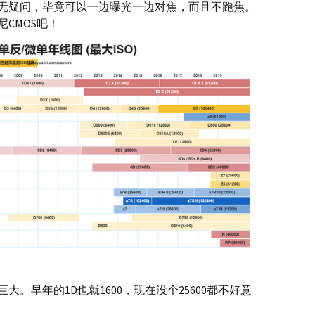
无疑问，毕竟可以一边曝光一边对焦，而且不跑焦。
CMOS吧！
。早年的1D也就1600，现在没个25600都不好意