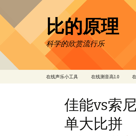
跳
至
正
比的原理
文
科学的欣赏流行乐
在线声乐小工具
在线测音高1.0
在
测试绝对音高
佳能vs索尼
声乐名词解读
声谱分析
单大比拼
战鹰