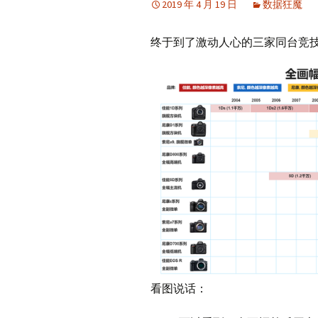
2019 年 4 月 19 日
数据狂魔
2048
终于到了激动人心的三家同台竞
暗黑
【暗黑4】技能模拟器
数据狂魔
比的原理在SG
看图说话：