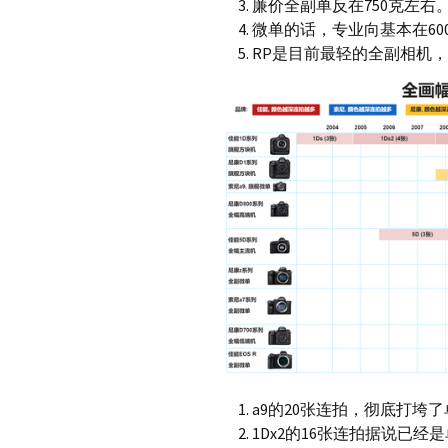
廉价全副单反在750克左右
微单的话，专业向基本在60
RP是目前最轻的全副相机
a9的20张连拍，彻底打垮
1Dx2的16张连拍据说已经