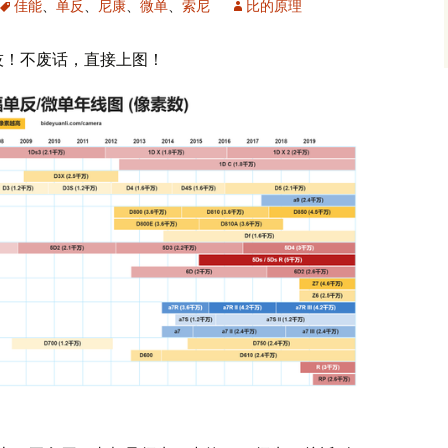
佳能
、
单反
、
尼康
、
微单
、
索尼
比的原理
技！不废话，直接上图！