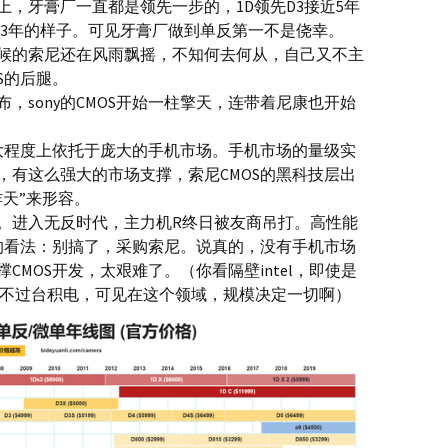
，牙膏厂一直都是领先一步的，1D领先D3接近5年
不多3年的样子。可见牙膏厂做到单反第一不是侥幸。
候的索尼还在风雨飘摇，不知何去何从，自己又不主
S的后腿。
，sony的CMOS开始一柱擎天，连带着尼康也开始
很大程度上依托于庞大的手机市场。手机市场的量级实
，有这么强大的市场支撑，索尼CMOS的黑科技层出
天”来形容。
。进入无反时代，主力机R终日被友商吊打。高性能
我的看法：别搞了，采购索尼。说真的，没有手机市场
CMOS开发，太艰难了。（你看隔壁intel，即使是
搞不过台积电，可见在这个领域，规模决定一切啊）