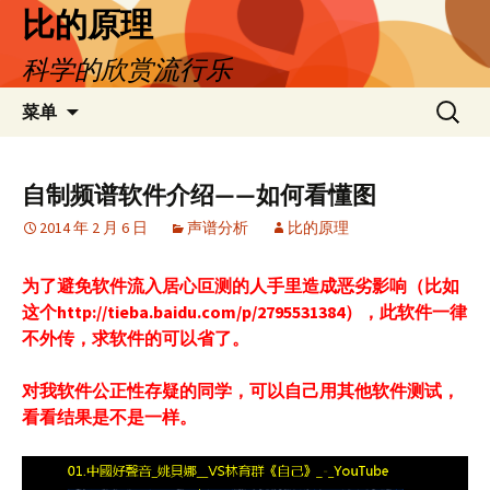
跳
比的原理
至
科学的欣赏流行乐
正
文
搜
菜单
索：
自制频谱软件介绍——如何看懂图
2014 年 2 月 6 日
声谱分析
比的原理
为了避免软件流入居心叵测的人手里造成恶劣影响（比如
这个http://tieba.baidu.com/p/2795531384），此软件一律
不外传，求软件的可以省了。
对我软件公正性存疑的同学，可以自己用其他软件测试，
看看结果是不是一样。