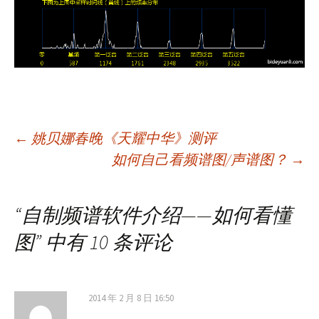
文
←
姚贝娜春晚《天耀中华》测评
如何自己看频谱图/声谱图？
→
章
“
自制频谱软件介绍——如何看懂
导
图
” 中有 10 条评论
航
2014 年 2 月 8 日 16:50