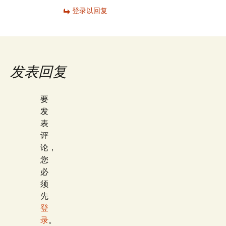
登录以回复
发表回复
要
发
表
评
论，
您
必
须
先
登
录
。