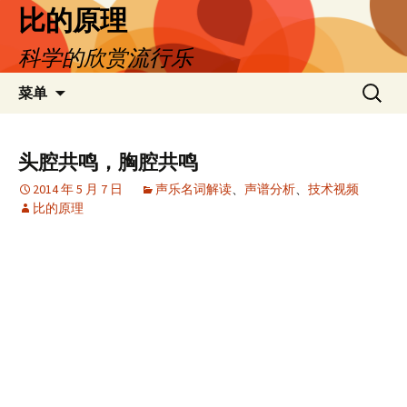
跳
比的原理
至
科学的欣赏流行乐
正
文
搜
菜单
索：
头腔共鸣，胸腔共鸣
2014 年 5 月 7 日
声乐名词解读
、
声谱分析
、
技术视频
比的原理