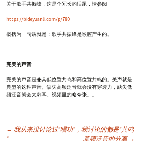
关于歌手共振峰，这是个冗长的话题，请参阅
https://bideyuanli.com/p/780
概括为一句话就是：歌手共振峰是喉腔产生的。
完美的声音
完美的声音是兼具低位置共鸣和高位置共鸣的。美声就是
典型的这种声音。缺失高频泛音就会没有穿透力，缺失低
频泛音就会太刺耳。视频里的略夸张。。
文
←
我从来没讨论过”唱功“，我讨论的都是”共鸣
“
基频泛音的分离
→