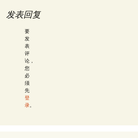
发表回复
要
发
表
评
论，
您
必
须
先
登
录
。