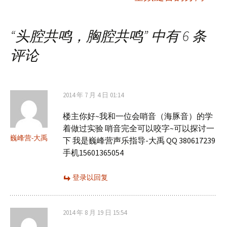
章
“
头腔共鸣，胸腔共鸣
” 中有 6 条
导
评论
航
2014 年 7 月 4 日 01:14
楼主你好~我和一位会哨音（海豚音）的学
着做过实验 哨音完全可以咬字~可以探讨一
巍峰营-大禹
下 我是巍峰营声乐指导-大禹 QQ 380617239
手机15601365054
登录以回复
2014 年 8 月 19 日 15:54