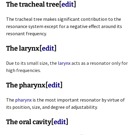
The tracheal tree
[
edit
]
The tracheal tree makes significant contribution to the
resonance system except for a negative effect around its
resonant frequency.
The larynx
[
edit
]
Due to its small size, the
larynx
acts as a resonator only for
high frequencies.
The pharynx
[
edit
]
The
pharynx
is the most important resonator by virtue of
its position, size, and degree of adjustability.
The oral cavity
[
edit
]